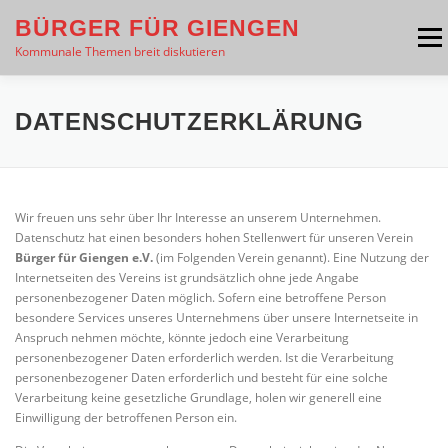
Zum
BÜRGER FÜR GIENGEN
Inhalt
Menü
springen
Kommunale Themen breit diskutieren
THEMEN
PRESSE
ÜBER UNS
DATENSCHUTZERKLÄRUNG
VERANSTALTUNGEN
INTERESSE GEWECKT?
Wir freuen uns sehr über Ihr Interesse an unserem Unternehmen.
Datenschutz hat einen besonders hohen Stellenwert für unseren Verein
Bürger für Giengen e.V.
(im Folgenden Verein genannt). Eine Nutzung der
KONTAKT
Internetseiten des Vereins ist grundsätzlich ohne jede Angabe
personenbezogener Daten möglich. Sofern eine betroffene Person
besondere Services unseres Unternehmens über unsere Internetseite in
Anspruch nehmen möchte, könnte jedoch eine Verarbeitung
personenbezogener Daten erforderlich werden. Ist die Verarbeitung
personenbezogener Daten erforderlich und besteht für eine solche
Verarbeitung keine gesetzliche Grundlage, holen wir generell eine
Einwilligung der betroffenen Person ein.