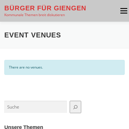
Zum
BÜRGER FÜR GIENGEN
Inhalt
Menü
springen
Kommunale Themen breit diskutieren
THEMEN
PRESSE
ÜBER UNS
EVENT VENUES
VERANSTALTUNGEN
INTERESSE GEWECKT?
There are no venues.
KONTAKT
Suchen
Unsere Themen