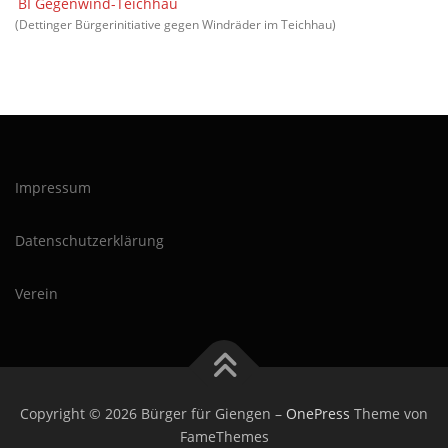
BI Gegenwind-Teichhau
(Dettinger Bürgerinitiative gegen Windräder im Teichhau)
Impressum
Datenschutzerklärung
Verein
Copyright © 2026 Bürger für Giengen
–
OnePress
Theme von
FameThemes