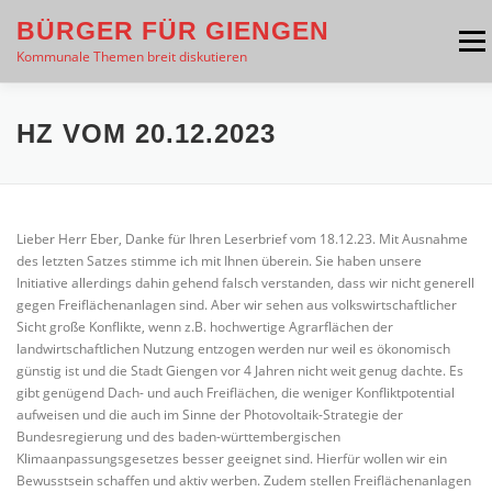
Zum
BÜRGER FÜR GIENGEN
Inhalt
Menü
springen
Kommunale Themen breit diskutieren
THEMEN
PRESSE
ÜBER UNS
HZ VOM 20.12.2023
VERANSTALTUNGEN
INTERESSE GEWECKT?
Lieber Herr Eber, Danke für Ihren Leserbrief vom 18.12.23. Mit Ausnahme
des letzten Satzes stimme ich mit Ihnen überein. Sie haben unsere
Initiative allerdings dahin gehend falsch verstanden, dass wir nicht generell
KONTAKT
gegen Freiflächenanlagen sind. Aber wir sehen aus volkswirtschaftlicher
Sicht große Konflikte, wenn z.B. hochwertige Agrarflächen der
landwirtschaftlichen Nutzung entzogen werden nur weil es ökonomisch
günstig ist und die Stadt Giengen vor 4 Jahren nicht weit genug dachte. Es
gibt genügend Dach- und auch Freiflächen, die weniger Konfliktpotential
aufweisen und die auch im Sinne der Photovoltaik-Strategie der
Bundesregierung und des baden-württembergischen
Klimaanpassungsgesetzes besser geeignet sind. Hierfür wollen wir ein
Bewusstsein schaffen und aktiv werben. Zudem stellen Freiflächenanlagen