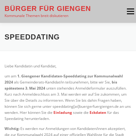
Zum
BÜRGER FÜR GIENGEN
Inhalt
Menü
springen
Kommunale Themen breit diskutieren
THEMEN
PRESSE
ÜBER UNS
SPEEDDATING
VERANSTALTUNGEN
INTERESSE GEWECKT?
Liebe Kandidatin und Kandidat,
um am
1. Giengener Kandidaten-Speeddating zur Kommunalwahl
KONTAKT
2024
als Gemeinderats-Kandidat/in teilzunehmen, bitte wir Sie,
bis
spätestens 3. Mai 2024
unten stehendes Anmeldeformular auszufüllen.
Kurz nach Anmeldeschluss am 3. Mai werden wir auf Sie zukommen, um
Sie über die Details zu informieren. Wenn Sie bis dahin Fragen haben,
können Sie sich gerne unter speeddating[at]buergerfuergiengen.de an uns
wenden. Hier können Sie die
Einladung
sowie die
Eckdaten
für das
Speedating herunterladen.
Wichtig:
Es werden nur Anmeldungen von Kandidaten/innen akzeptiert,
die zur Kommunalwahl 2024 auf einer offiziellen Wahlliste für die Stadt