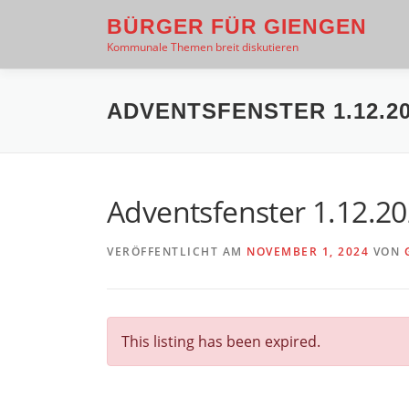
Zum
BÜRGER FÜR GIENGEN
Inhalt
Kommunale Themen breit diskutieren
springen
ADVENTSFENSTER 1.12.2
Adventsfenster 1.12.2
VERÖFFENTLICHT AM
NOVEMBER 1, 2024
VON
This listing has been expired.